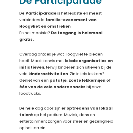
De Participarade
De
Participarade
is het leukste en meest
verbindende
familie-evenement van
Hoogvliet en omstreken
.
En het mooiste?
De toegang is helemaal
gratis.
Overdag ontdek je wat Hoogvliet te bieden
heeft. Maak kennis met
lokale organisaties en
initiatieven
, terwijl kinderen zich uitleven bij de
vele
kinderactiviteiten
. Zin in iets lekkers?
Geniet van een
patatje, zoete lekkernijen of
één van de vele andere snacks
bij onze
foodtrucks.
De hele dag door zijn er
optredens van lokaal
talent
op het podium. Muziek, dans en
entertainment zorgen voor sfeer en gezelligheid
op het terrein.