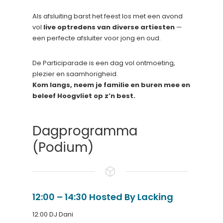
Als afsluiting barst het feest los met een avond
vol
live optredens van diverse artiesten
—
een perfecte afsluiter voor jong en oud.
De Participarade is een dag vol ontmoeting,
plezier en saamhorigheid.
Kom langs, neem je familie en buren mee en
beleef Hoogvliet op z’n best.
Dagprogramma
(Podium)
12:00 – 14:30 Hosted By Lacking
12:00 DJ Dani